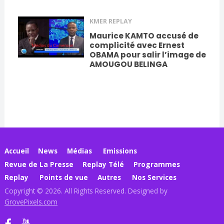
KMER REPLAY
Maurice KAMTO accusé de
complicité avec Ernest
OBAMA pour salir l’image de
AMOUGOU BELINGA
Accueil
News
Médias
Emissions
Revue de La Presse
Replay Télé
Programmes
Replay
Points de vue
Autres
Nos Services
Copyright © 2026. All Rights Reserved. Designed by
GrovePixels.com