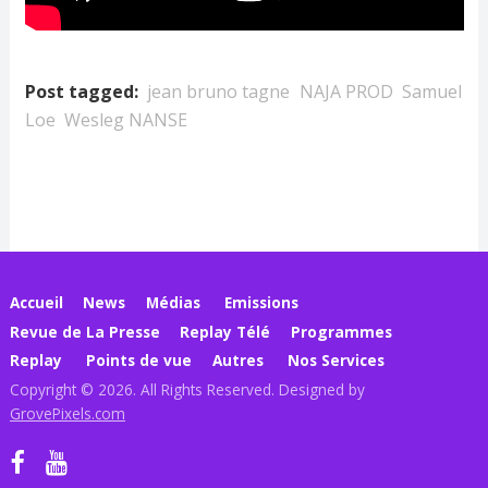
Post tagged:
jean bruno tagne
NAJA PROD
Samuel
Loe
Wesleg NANSE
Accueil
News
Médias
Emissions
Revue de La Presse
Replay Télé
Programmes
Replay
Points de vue
Autres
Nos Services
Copyright © 2026. All Rights Reserved. Designed by
GrovePixels.com