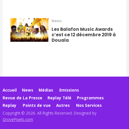
News
Les Balafon Music Awards
c’est ce 12 décembre 2019 à
Douala
Accueil
News
Médias
Emissions
Revue de La Presse
Replay Télé
Programmes
Replay
Points de vue
Autres
Nos Services
Copyright © 2026. All Rights Reserved. Designed by
GrovePixels.com