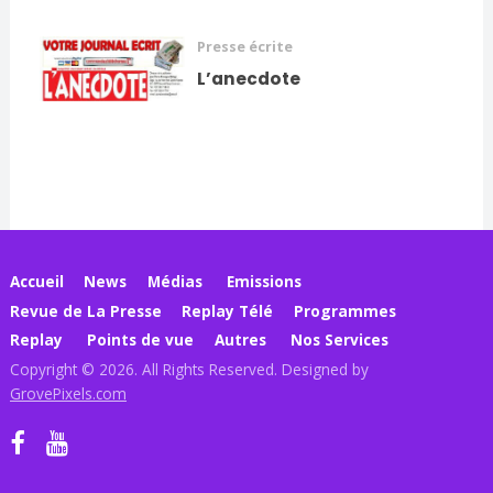
Presse écrite
L’anecdote
Accueil
News
Médias
Emissions
Revue de La Presse
Replay Télé
Programmes
Replay
Points de vue
Autres
Nos Services
Copyright © 2026. All Rights Reserved. Designed by
GrovePixels.com