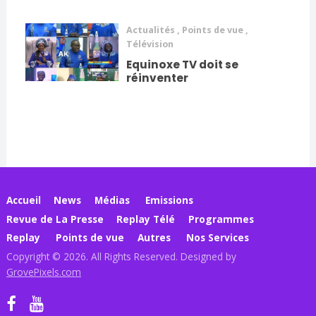
Actualités
,
Points de vue
,
Télévision
Equinoxe TV doit se
réinventer
Accueil
News
Médias
Emissions
Revue de La Presse
Replay Télé
Programmes
Replay
Points de vue
Autres
Nos Services
Copyright © 2026. All Rights Reserved. Designed by
GrovePixels.com