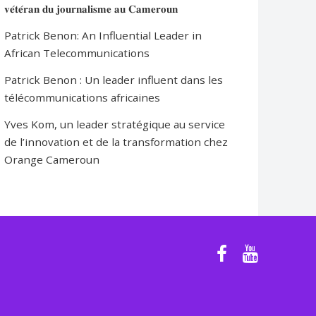
𝐯𝐞́𝐭𝐞́𝐫𝐚𝐧 𝐝𝐮 𝐣𝐨𝐮𝐫𝐧𝐚𝐥𝐢𝐬𝐦𝐞 𝐚𝐮 𝐂𝐚𝐦𝐞𝐫𝐨𝐮𝐧
Patrick Benon: An Influential Leader in
African Telecommunications
Patrick Benon : Un leader influent dans les
télécommunications africaines
Yves Kom, un leader stratégique au service
de l’innovation et de la transformation chez
Orange Cameroun