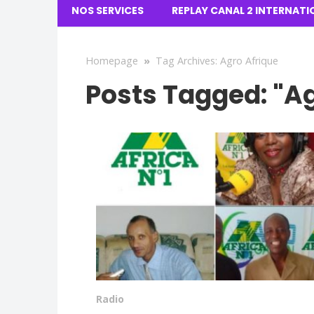
NOS SERVICES
REPLAY CANAL 2 INTERNATI
Homepage
»
Tag Archives: Agro Afrique
Posts Tagged: "Ag
Radio