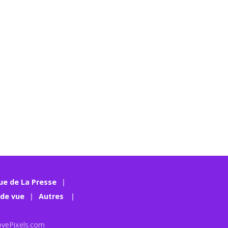
ue de La Presse
 de vue
Autres
ovePixels.com