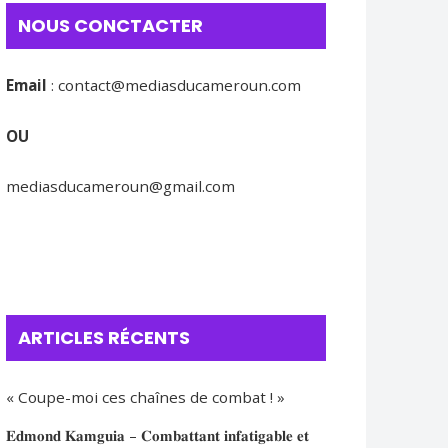
NOUS CONCTACTER
Email
:
contact@mediasducameroun.com
OU
mediasducameroun@gmail.com
ARTICLES RÉCENTS
« Coupe-moi ces chaînes de combat ! »
𝐄𝐝𝐦𝐨𝐧𝐝 𝐊𝐚𝐦𝐠𝐮𝐢𝐚 – 𝐂𝐨𝐦𝐛𝐚𝐭𝐭𝐚𝐧𝐭 𝐢𝐧𝐟𝐚𝐭𝐢𝐠𝐚𝐛𝐥𝐞 𝐞𝐭