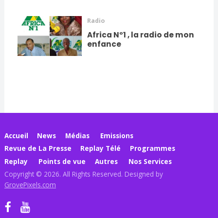
Radio
Africa N°1 , la radio de mon
enfance
Accueil
News
Médias
Emissions
Revue de La Presse
Replay Télé
Programmes
Replay
Points de vue
Autres
Nos Services
Copyright © 2026. All Rights Reserved. Designed by
GrovePixels.com