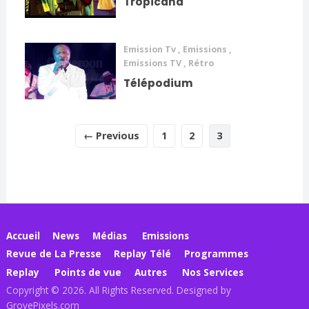
Tropicana
Emission Tv
,
Emissions
,
Emissions TV
,
Rétro
Télépodium
← Previous
1
2
3
Accueil
News
Médias
Emissions
Revue de La Presse
Replay Télé
Programmes
Replay
Points de vue
Autres
Nos Services
Copyright © 2026. All Rights Reserved. Designed by
GrovePixels.com