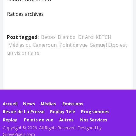
Rat des archives
Post tagged:
Betoo
Djambo
Dr Arol KETCH
Médias du Cameroun
Point de vue
Samuel Etoo est
un visionnaire
Accueil
News
Médias
Emissions
Revue de La Presse
Replay Télé
Programmes
Replay
Points de vue
Autres
Nos Services
Copyright © 2026. All Rights Reserved. Designed by
GrovePixels.com