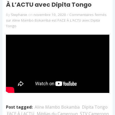
À L’ACTU avec Dipita Tongo
By
Stephanie
on
novembre 10, 2020
/
Commentaires fermés
sur Aline Mambo Bokamba est FACE À L’ACTU avec Dipita
Tongo
Post tagged:
Aline Mambo Bokamba
Dipita Tongo
FACE À LACTU
Médias du Cameroun
STV Cameroon