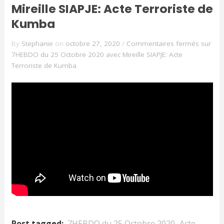
Mireille SIAPJE: Acte Terroriste de
Kumba
By
Stephanie
on
octobre 27, 2020
/
Commentaires fermés
sur
7HEBDO du 25 Octobre 2020 avec Mireille SIAPJE: Acte
Terroriste de Kumba
Post tagged:
7HEBDO du 25 Octobre 2020
Acte