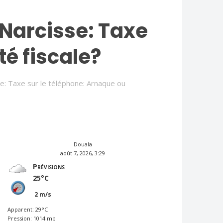
Narcisse: Taxe
é fiscale?
 Taxe sur le téléphone: Arnaque ou
METEO_TEST
Douala
août 7, 2026, 3:29
Prévisions
25°C
2 m/s
Apparent: 29°C
Pression: 1014 mb