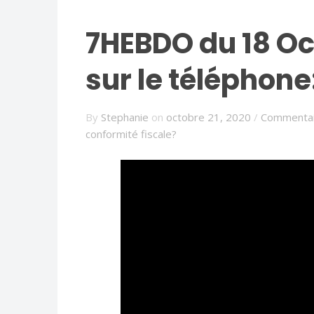
7HEBDO du 18 Oc
sur le téléphone
By
Stephanie
on
octobre 21, 2020
/
Commentai
conformité fiscale?