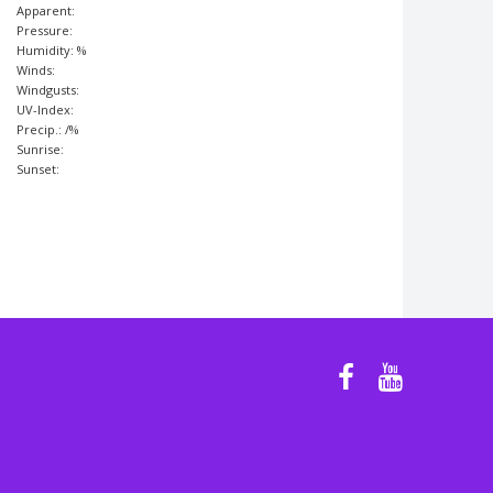
Apparent:
Pressure:
Humidity: %
Winds:
Windgusts:
UV-Index:
Precip.:
/
%
Sunrise:
Sunset: