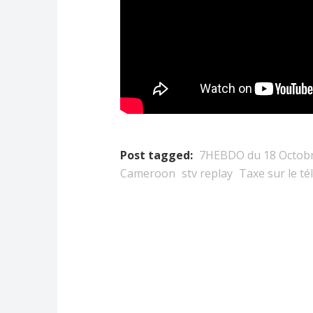
Post tagged:
7HEBDO du 18 Octob
Cameroon
stv replay
Taxe sur le t