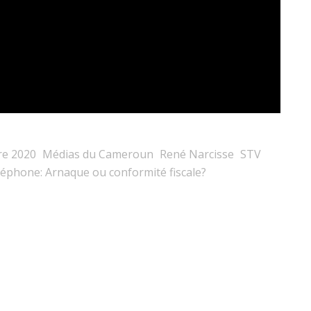
re 2020
Médias du Cameroun
René Narcisse
STV
éléphone: Arnaque ou conformité fiscale?