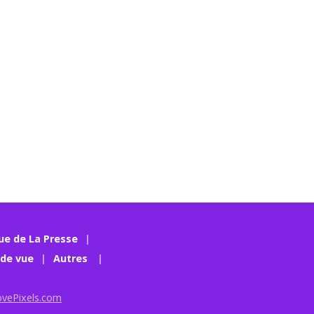
ue de La Presse
 de vue
Autres
ovePixels.com