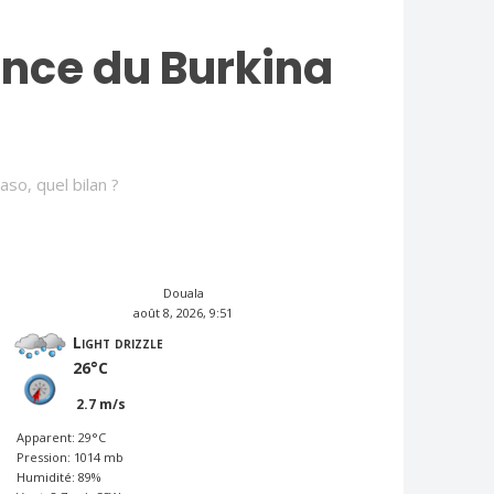
ance du Burkina
so, quel bilan ?
METEO_TEST
Douala
août 8, 2026, 9:51
Light drizzle
26°C
2.7 m/s
Apparent: 29°C
Pression: 1014 mb
Humidité: 89%