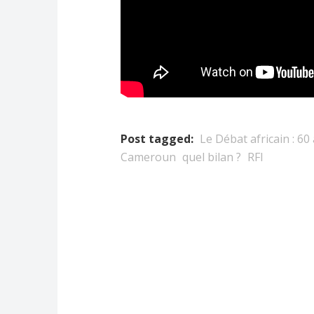
Post tagged:
Le Débat africain : 6
Cameroun
quel bilan ?
RFI