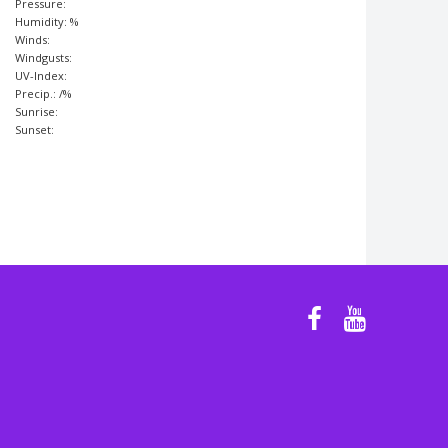
Pressure:
Humidity: %
Winds:
Windgusts:
UV-Index:
Precip.:
/
%
Sunrise:
Sunset: