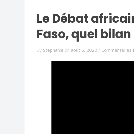
Le Débat africa
Faso, quel bilan 
By
Stephanie
on
août 6, 2020
/
Commentaires 