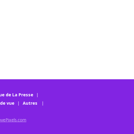
ue de La Presse
 de vue
Autres
ovePixels.com