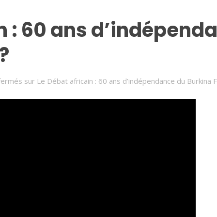
in : 60 ans d’indépend
?
fermés
sur Le Débat africain : 60 ans d’indépendance du Burkina Fa